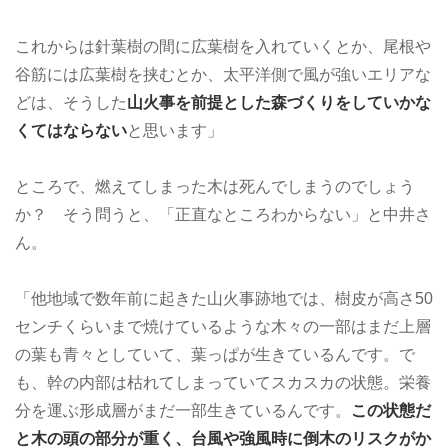
これからは針葉樹の間に広葉樹を入れていくとか、尾根や
谷筋には広葉樹を挟むとか、太平洋側で風が強いエリアな
どは、そうした
山火事を前提とした森づくりをしていかな
くてはならない
と思います」
ところで、燃えてしまった木は死んでしまうのでしょう
か？ そう問うと、「正直なところわからない」と中井さ
ん。
「他地域で数年前に起きた山火事跡地では、樹皮が高さ50
センチくらいまで焼けているような木々の一部はまだ上層
の葉も青々としていて、葉っぱが生きているんです。で
も、幹の内部は枯れてしまっていてスカスカの状態。栄養
分を運ぶ形成層がまだ一部生きているんです。
この状態だ
と木の頭の部分が重く、台風や強風時に倒木のリスクがか