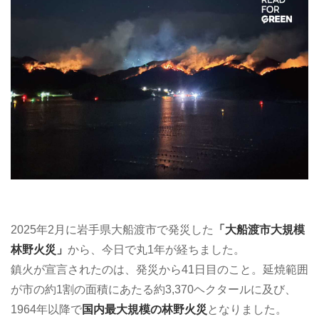
2025年2月に岩手県大船渡市で発災した
「大船渡市大規模
林野火災」
から、今日で丸1年が経ちました。
鎮火が宣言されたのは、発災から41日目のこと。延焼範囲
が市の約1割の面積にあたる約3,370ヘクタールに及び、
1964年以降で
国内最大規模の林野火災
となりました。