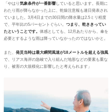
「やはり
気象条件が一番影響
していると思います。長期に
わたり雨が降らなかった上に、乾燥注意報も連日発表され
ていました。3月4日までの30日間の降水量は2.5ミリ程度
で、平年比の5パーセントぐらい。
つまり、乾ききってい
たということです。
体感としても、12月あたりから、傘を
必要とするような雨は降っていなかったのではないかと。
また、
発災当時は最大瞬間風速が18メートルを超える強風
で、リアス海岸の急峻で入り組んだ地形などの要素も重な
り、被害の大規模化に影響したと考えられます」