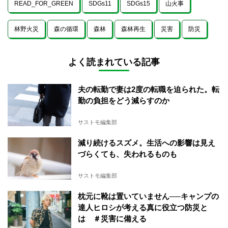
READ_FOR_GREEN
SDGs11
SDGs15
山火事
林野火災
森の循環
森林
森林再生
災害
防災
よく読まれている記事
夫の転勤で妻は2度の転職を迫られた。転
勤の負担をどう減らすのか
サストモ編集部
減り続けるスズメ。生活への影響は見え
づらくても、失われるものも
サストモ編集部
枕元に靴は置いていません──キャンプの
達人ヒロシが考える真に役立つ防災と
は ＃災害に備える