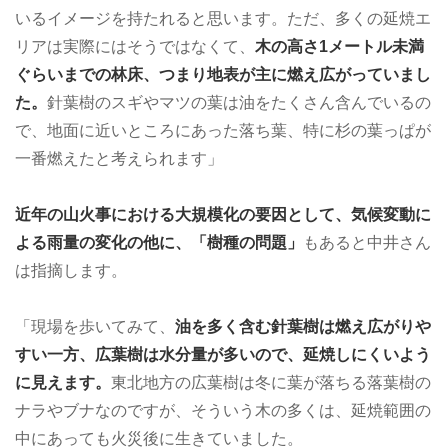
いるイメージを持たれると思います。ただ、多くの延焼エ
リアは実際にはそうではなくて、
木の高さ1メートル未満
ぐらいまでの林床、つまり地表が主に燃え広がっていまし
た。
針葉樹のスギやマツの葉は油をたくさん含んでいるの
で、地面に近いところにあった落ち葉、特に杉の葉っぱが
一番燃えたと考えられます」
近年の山火事における大規模化の要因として、気候変動に
よる雨量の変化の他に、「樹種の問題」
もあると中井さん
は指摘します。
「現場を歩いてみて、
油を多く含む針葉樹は燃え広がりや
すい一方、広葉樹は水分量が多いので、延焼しにくいよう
に見えます。
東北地方の広葉樹は冬に葉が落ちる落葉樹の
ナラやブナなのですが、そういう木の多くは、延焼範囲の
中にあっても火災後に生きていました。