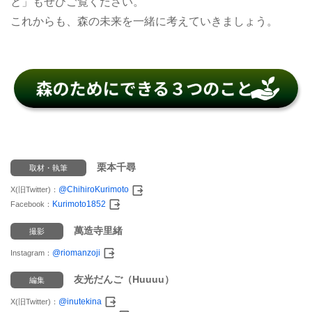
と」もぜひご覧ください。
これからも、森の未来を一緒に考えていきましょう。
栗本千尋
取材・執筆
@ChihiroKurimoto
X(旧Twitter)：
Kurimoto1852
Facebook：
萬造寺里緒
撮影
@riomanzoji
Instagram：
友光だんご（Huuuu）
編集
@inutekina
X(旧Twitter)：