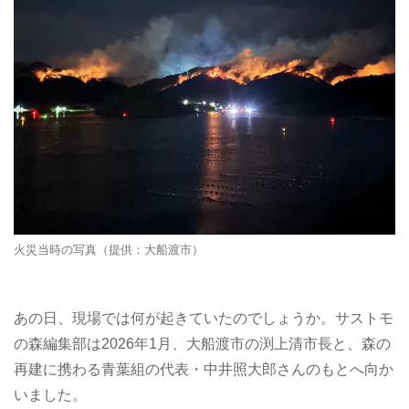
火災当時の写真（提供：大船渡市）
あの日、現場では何が起きていたのでしょうか。サストモ
の森編集部は2026年1月、大船渡市の渕上清市長と、森の
再建に携わる青葉組の代表・中井照大郎さんのもとへ向か
いました。