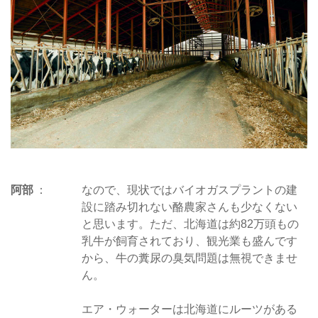
阿部
なので、現状ではバイオガスプラントの建
設に踏み切れない酪農家さんも少なくない
と思います。ただ、北海道は約82万頭もの
乳牛が飼育されており、観光業も盛んです
から、牛の糞尿の臭気問題は無視できませ
ん。
エア・ウォーターは北海道にルーツがある