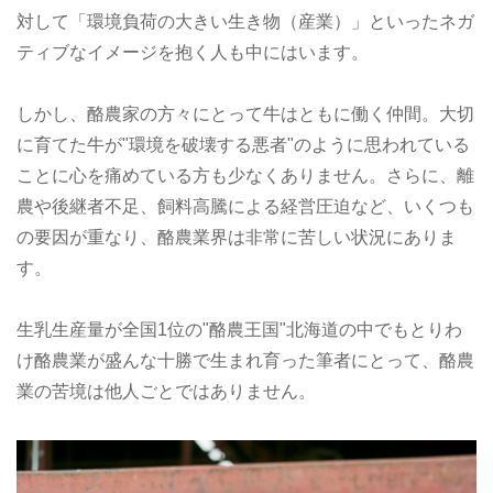
対して「環境負荷の大きい生き物（産業）」といったネガ
ティブなイメージを抱く人も中にはいます。
しかし、酪農家の方々にとって牛はともに働く仲間。大切
に育てた牛が"環境を破壊する悪者"のように思われている
ことに心を痛めている方も少なくありません。さらに、離
農や後継者不足、飼料高騰による経営圧迫など、いくつも
の要因が重なり、酪農業界は非常に苦しい状況にありま
す。
生乳生産量が全国1位の"酪農王国"北海道の中でもとりわ
け酪農業が盛んな十勝で生まれ育った筆者にとって、酪農
業の苦境は他人ごとではありません。