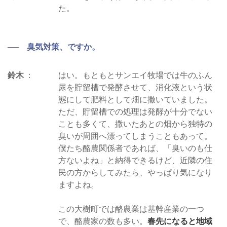
た。
── 臭気対策、ですか。
鈴木
はい。もともとサンエイ牧場では牛のふん
尿を貯留槽で発酵させて、消化液という状
態にして肥料として畑に撒いていました。
ただ、貯留槽での処理は発酵が十分でない
ことも多くて、撒いたあとの畑から独特の
臭いが周囲へ漂ってしまうこともあって。
僕たち酪農関係者であれば、「臭いのも仕
方ないよね」と納得できるけど、近隣の住
民の方からしてみたら、やっぱり気になり
ますよね。
この大樹町では酪農業は基幹産業の一つ
で、酪農家の数も多い。
春先になると地域