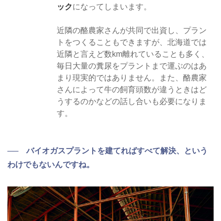
ック
になってしまいます。
近隣の酪農家さんが共同で出資し、プラン
トをつくることもできますが、北海道では
近隣と言えど数km離れていることも多く、
毎日大量の糞尿をプラントまで運ぶのはあ
まり現実的ではありません。また、酪農家
さんによって牛の飼育頭数が違うときはど
うするのかなどの話し合いも必要になりま
す。
── バイオガスプラントを建てればすべて解決、という
わけでもないんですね。