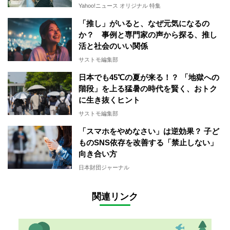
Yahoo!ニュース オリジナル 特集
「推し」がいると、なぜ元気になるの
か？ 事例と専門家の声から探る、推し
活と社会のいい関係
サストモ編集部
日本でも45℃の夏が来る！？ 「地獄への
階段」を上る猛暑の時代を賢く、おトク
に生き抜くヒント
サストモ編集部
「スマホをやめなさい」は逆効果？ 子ど
ものSNS依存を改善する「禁止しない」
向き合い方
日本財団ジャーナル
関連リンク