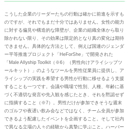
こうした企業のリーダーたちの行動は確かに前進を示すも
のですが、それでもまだ十分ではありません。女性の能力
に対する偏見や構造的な障壁が、企業の組織全体から取り
除かれない限り、その効果は限定的となり真の変化は期待
できません。具体的な方法として、例えば国連のジェンダ
ー平等推進プロジェクト「HeForShe」で開発された
「Male Allyship Toolkit（※6）（男性向けアライシップツ
ールキット）」のようなツールを男性従業員に提供し、ア
ライシップの実践を希望する男性が行動に移せるよう支援
することも一つです。会議や職場で性別、人種、年齢に基
づく不適切な発言や先入観を感じたとき、それを黙認せず
に指摘すること（※7）。男性だけが参加できそうな週末
のゴルフや夜遅い飲み会などではなく、チーム全員が参加
できるよう配慮したイベントを企画すること。そして社内
で異なる立場の人々の経験から真摯に学ぶこと。ハーバー