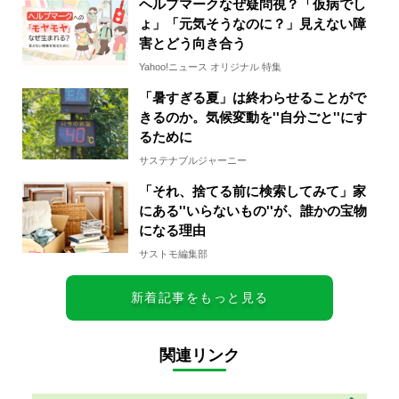
ヘルプマークなぜ疑問視？「仮病でし
ょ」「元気そうなのに？」見えない障
害とどう向き合う
Yahoo!ニュース オリジナル 特集
「暑すぎる夏」は終わらせることがで
きるのか。気候変動を''自分ごと''にす
るために
サステナブルジャーニー
「それ、捨てる前に検索してみて」家
にある''いらないもの''が、誰かの宝物
になる理由
サストモ編集部
新着記事をもっと見る
関連リンク