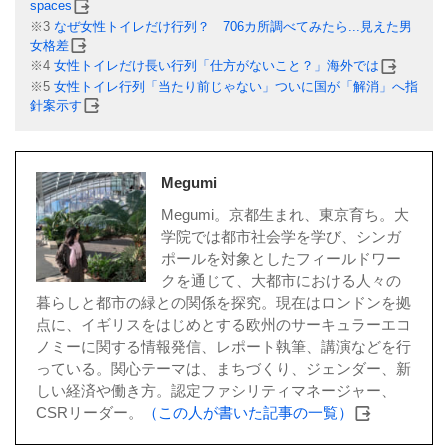
spaces
※3
なぜ女性トイレだけ行列？ 706カ所調べてみたら...見えた男
女格差
※4
女性トイレだけ長い行列「仕方がないこと？」海外では
※5
女性トイレ行列「当たり前じゃない」ついに国が「解消」へ指
針案示す
Megumi
Megumi。京都生まれ、東京育ち。大
学院では都市社会学を学び、シンガ
ポールを対象としたフィールドワー
クを通じて、大都市における人々の
暮らしと都市の緑との関係を探究。現在はロンドンを拠
点に、イギリスをはじめとする欧州のサーキュラーエコ
ノミーに関する情報発信、レポート執筆、講演などを行
っている。関心テーマは、まちづくり、ジェンダー、新
しい経済や働き方。認定ファシリティマネージャー、
CSRリーダー。
（この人が書いた記事の一覧）