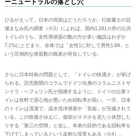
ーニュートラルの落とし穴
ひるがえって、日本の現状はどうだろうか。行政書士の百
瀬まなみ氏の調査（※3）によれば、国内1,261カ所の公共
トイレのうち、女性用便器の数の方が多い施設はわずか
7.1%にとどまり、全体では「女性1に対して男性1.69」と
いう圧倒的な便器数の格差が存在している。
さらに日本特有の問題として、「トイレの快適さ」が挙げ
られる。読売新聞のコラムでドイツ出身のコラムニストサ
ンドラ・ヘフェリン氏が指摘するように、ドイツの公衆ト
イレは有料で居心地が悪いため回転率が高い。一方、日本
のトイレは清潔で、温水洗浄便座や「音姫」が完備されて
いる。この快適さゆえに、個室がスマホを見たり休憩した
りする「第三の空間」と化し、本来の目的である回転率を
下げてしまっているという皮肉な現実もある（※4）。