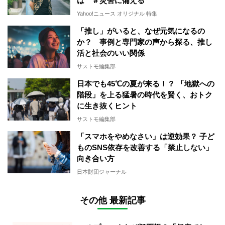
は ＃災害に備える
Yahoo!ニュース オリジナル 特集
「推し」がいると、なぜ元気になるの
か？ 事例と専門家の声から探る、推し
活と社会のいい関係
サストモ編集部
日本でも45℃の夏が来る！？ 「地獄への
階段」を上る猛暑の時代を賢く、おトク
に生き抜くヒント
サストモ編集部
「スマホをやめなさい」は逆効果？ 子ど
ものSNS依存を改善する「禁止しない」
向き合い方
日本財団ジャーナル
その他 最新記事