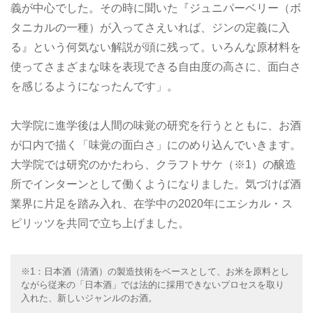
義が中心でした。その時に聞いた『ジュニパーベリー（ボ
タニカルの一種）が入ってさえいれば、ジンの定義に入
る』という何気ない解説が頭に残って。いろんな原材料を
使ってさまざまな味を表現できる自由度の高さに、面白さ
を感じるようになったんです」。
大学院に進学後は人間の味覚の研究を行うとともに、お酒
が口内で描く「味覚の面白さ」にのめり込んでいきます。
大学院では研究のかたわら、クラフトサケ（※1）の醸造
所でインターンとして働くようになりました。気づけば酒
業界に片足を踏み入れ、在学中の2020年にエシカル・ス
ピリッツを共同で立ち上げました。
※1：日本酒（清酒）の製造技術をベースとして、お米を原料とし
ながら従来の「日本酒」では法的に採用できないプロセスを取り
入れた、新しいジャンルのお酒。