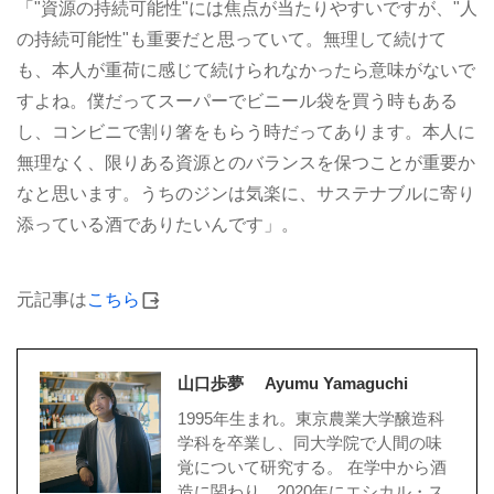
「"資源の持続可能性"には焦点が当たりやすいですが、"人
の持続可能性"も重要だと思っていて。無理して続けて
も、本人が重荷に感じて続けられなかったら意味がないで
すよね。僕だってスーパーでビニール袋を買う時もある
し、コンビニで割り箸をもらう時だってあります。本人に
無理なく、限りある資源とのバランスを保つことが重要か
なと思います。うちのジンは気楽に、サステナブルに寄り
添っている酒でありたいんです」。
元記事は
こちら
山口歩夢 Ayumu Yamaguchi
1995年生まれ。東京農業大学醸造科
学科を卒業し、同大学院で人間の味
覚について研究する。 在学中から酒
造に関わり、2020年にエシカル・ス