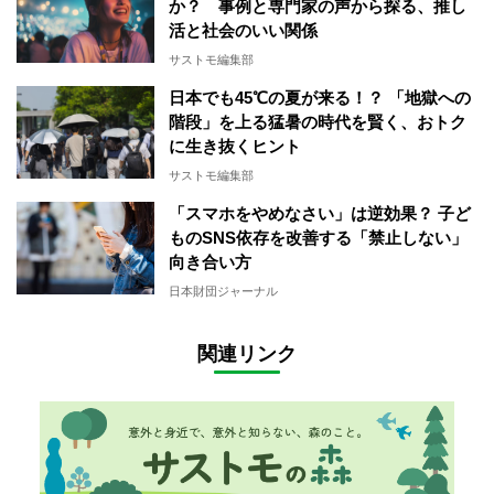
か？ 事例と専門家の声から探る、推し
活と社会のいい関係
サストモ編集部
日本でも45℃の夏が来る！？ 「地獄への
階段」を上る猛暑の時代を賢く、おトク
に生き抜くヒント
サストモ編集部
「スマホをやめなさい」は逆効果？ 子ど
ものSNS依存を改善する「禁止しない」
向き合い方
日本財団ジャーナル
関連リンク