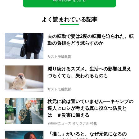
よく読まれている記事
夫の転勤で妻は2度の転職を迫られた。転
勤の負担をどう減らすのか
サストモ編集部
減り続けるスズメ。生活への影響は見え
づらくても、失われるものも
サストモ編集部
枕元に靴は置いていません──キャンプの
達人ヒロシが考える真に役立つ防災と
は ＃災害に備える
Yahoo!ニュース オリジナル 特集
「推し」がいると、なぜ元気になるの