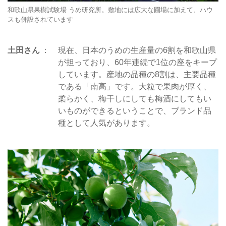
和歌山県果樹試験場 うめ研究所。敷地には広大な圃場に加えて、ハウ
スも併設されています
土田さん
現在、日本のうめの生産量の6割を和歌山県
が担っており、60年連続で1位の座をキープ
しています。産地の品種の8割は、主要品種
である「南高」です。大粒で果肉が厚く、
柔らかく、梅干しにしても梅酒にしてもい
いものができるということで、ブランド品
種として人気があります。