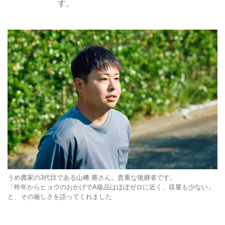
す。
うめ農家の3代目である山﨑 勝さん。貴重な後継者です。
「昨年からヒョウのおかげでA級品はほぼゼロに近く、収量も少ない」
と、その厳しさを語ってくれました