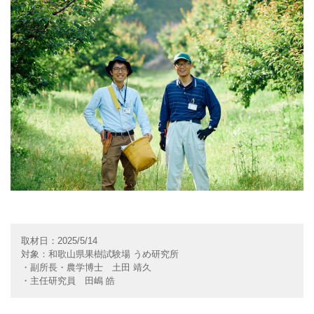
取材日：2025/5/14
対象：和歌山県果樹試験場 うめ研究所
・副所長・農学博士 土田 靖久
・主任研究員 田嶋 皓