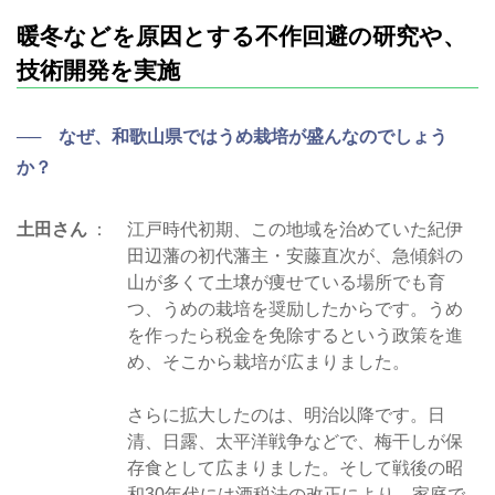
暖冬などを原因とする不作回避の研究や、
技術開発を実施
── なぜ、和歌山県ではうめ栽培が盛んなのでしょう
か？
土田さん
江戸時代初期、この地域を治めていた紀伊
田辺藩の初代藩主・安藤直次が、急傾斜の
山が多くて土壌が痩せている場所でも育
つ、うめの栽培を奨励したからです。うめ
を作ったら税金を免除するという政策を進
め、そこから栽培が広まりました。
さらに拡大したのは、明治以降です。日
清、日露、太平洋戦争などで、梅干しが保
存食として広まりました。そして戦後の昭
和30年代には酒税法の改正により、家庭で