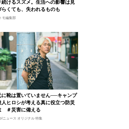
り続けるスズメ。生活への影響は見
づらくても、失われるものも
トモ編集部
元に靴は置いていません──キャンプ
達人ヒロシが考える真に役立つ防災
は ＃災害に備える
oo!ニュース オリジナル 特集