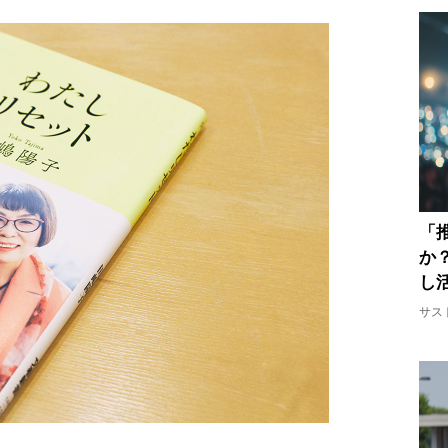
「
か
し
サス