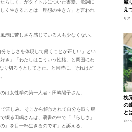
減
なたらしく」がタイトルについた書籍、歌詞に
え
らしく生きることは「理想の生き方」と言われ
サス
う風潮に苦しさを感じている人も少なくない。
「自分らしさを体現して働くことが正しい」とい
が好き」「わたしはこういう性格」と周囲にわ
になり切ろうとしてきた。と同時に、それはど
た。
るのは女性学の第一人者・田嶋陽子さん。
枕
の
まで苦しみ、そこから解放されて自分を取り戻
と
』で綴る田嶋さんは、著書の中で「『らしさ』
Yah
もの』を目一杯生きるのです」と訴える。