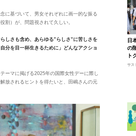
観念に基づいて、男女それぞれに画一的な振る
性役割）が、問題視されて久しい。
らしさも含め、あらゆる"らしさ"に苦しさを
日
の
「自分を目一杯生きるために」どんなアクショ
ト
サス
テーマに掲げる2025年の国際女性デーに際し
ら解放されるヒントを得たいと、田嶋さんの元