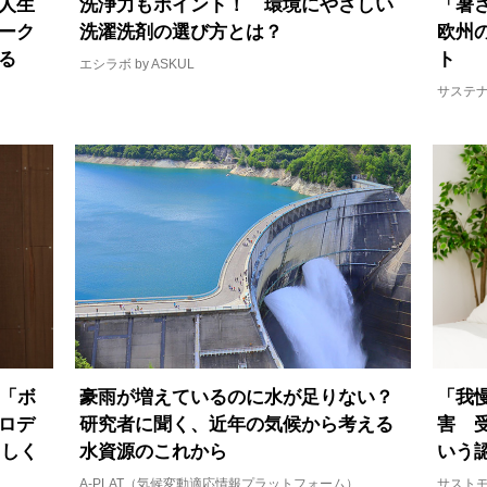
洗浄力もポイント！ 環境にやさしい
人生
「暑
洗濯洗剤の選び方とは？
ーク
欧州
る
ト
エシラボ by ASKUL
サステ
x「ボ
豪雨が増えているのに水が足りない？
「我
ロデ
研究者に聞く、近年の気候から考える
害 
らしく
水資源のこれから
いう
A-PLAT（気候変動適応情報プラットフォーム）
サスト