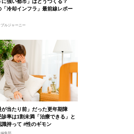
さに強い都市」はどうつくる？
の「冷却インフラ」最前線レポー
ナブルジャーニー
慢が当たり前」だった更年期障
受診率は1割未満「治療できる」と
認識持って #性のギモン
モ編集部