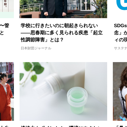
学校に行きたいのに朝起きられない
〜管
SD
――思春期に多く見られる疾患「起立
と
念」
性調節障害」とは？
ィの
日本財団ジャーナル
サステ