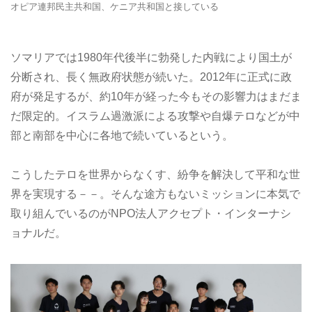
オピア連邦民主共和国、ケニア共和国と接している
ソマリアでは1980年代後半に勃発した内戦により国土が
分断され、長く無政府状態が続いた。2012年に正式に政
府が発足するが、約10年が経った今もその影響力はまだま
だ限定的。イスラム過激派による攻撃や自爆テロなどが中
部と南部を中心に各地で続いているという。
こうしたテロを世界からなくす、紛争を解決して平和な世
界を実現する－－。そんな途方もないミッションに本気で
取り組んでいるのがNPO法人アクセプト・インターナシ
ョナルだ。