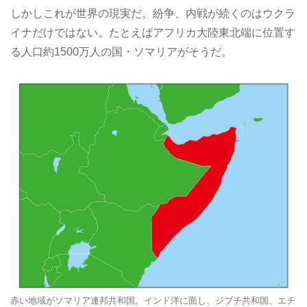
しかしこれが世界の現実だ。紛争、内戦が続くのはウクラ
イナだけではない。たとえばアフリカ大陸東北端に位置す
る人口約1500万人の国・ソマリアがそうだ。
赤い地域がソマリア連邦共和国。インド洋に面し、ジブチ共和国、エチ