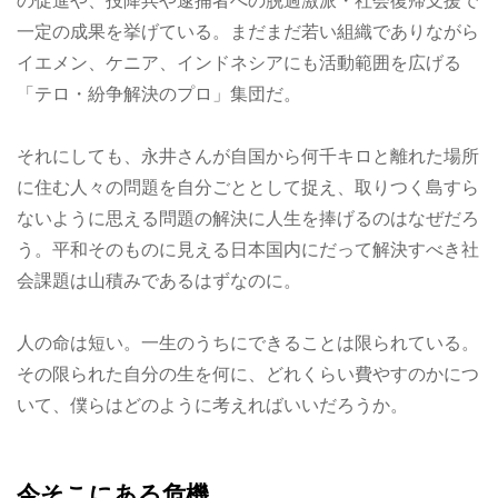
の促進や、投降兵や逮捕者への脱過激派・社会復帰支援で
一定の成果を挙げている。まだまだ若い組織でありながら
イエメン、ケニア、インドネシアにも活動範囲を広げる
「テロ・紛争解決のプロ」集団だ。
それにしても、永井さんが自国から何千キロと離れた場所
に住む人々の問題を自分ごととして捉え、取りつく島すら
ないように思える問題の解決に人生を捧げるのはなぜだろ
う。平和そのものに見える日本国内にだって解決すべき社
会課題は山積みであるはずなのに。
人の命は短い。一生のうちにできることは限られている。
その限られた自分の生を何に、どれくらい費やすのかにつ
いて、僕らはどのように考えればいいだろうか。
今そこにある危機