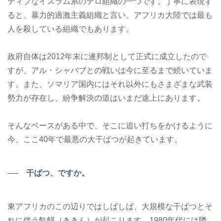
ティブなイスラム系のテロ組織の一つです。丁寧に表現す
ると、暴力的過激主義組織と言い、アフリカ大陸では最も
人を殺している組織でもあります。
政府自体は2012年末に連邦制として正式に成立したので
すが、アル・シャバブとの戦いは今に至るまで続いていま
す。また、ソマリア国内にはそれ以外にもさまざまな武装
勢力が存在し、紛争解決の道はいまだ途上にあります。
そんなベースがある中で、そこに追い打ちをかけるように
今、ここ40年で最悪の大干ばつが起きています。
── 干ばつ、ですか。
東アフリカのこの辺りではしばしば、大規模な干ばつとそ
れに伴う飢饉（ききん）が起こります。1980年代には隣