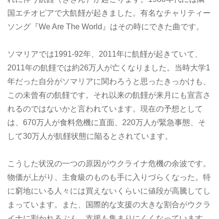
国エチオピアで大飢饉が起きました。有名なチャリティー
ソング『We Are The World』はその時にできた曲です。
ソマリアでは1991-92年、2011年に飢饉が起きていて、
2011年の飢饉では約26万人が亡くなりました。当時大学1
年だった自分がソマリアに関わろうと思ったきっかけも、
この未曾有の飢饉です。それ以来の飢饉が来月にも宣言さ
れるのではないかと言われています。現在の予想として
は、670万人が食料危機に直面、220万人が緊急事態、そ
して30万人が飢饉状態に陥るとされています。
こうした状況の一つの原因がウクライナ危機の余波です。
物価が上がり、主食級のものも手に入りづらくなった。特
に窮地にいる人々には買えないくらいに値段が高騰してし
まっています。また、国際的な支援の大きな割合がウクラ
イナに割かれるぶん、支援も集まりにくくなっています。