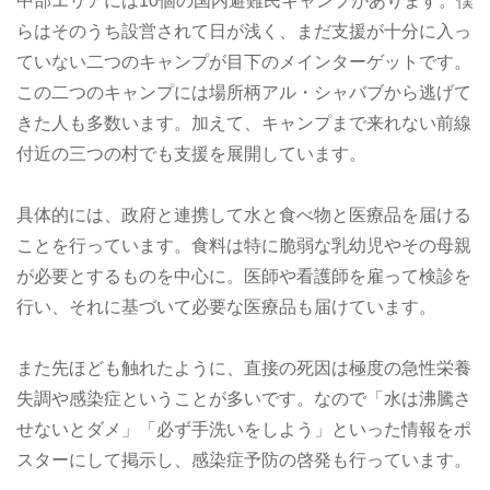
中部エリアには10個の国内避難民キャンプがあります。僕
らはそのうち設営されて日が浅く、まだ支援が十分に入っ
ていない二つのキャンプが目下のメインターゲットです。
この二つのキャンプには場所柄アル・シャバブから逃げて
きた人も多数います。加えて、キャンプまで来れない前線
付近の三つの村でも支援を展開しています。
具体的には、政府と連携して水と食べ物と医療品を届ける
ことを行っています。食料は特に脆弱な乳幼児やその母親
が必要とするものを中心に。医師や看護師を雇って検診を
行い、それに基づいて必要な医療品も届けています。
また先ほども触れたように、直接の死因は極度の急性栄養
失調や感染症ということが多いです。なので「水は沸騰さ
せないとダメ」「必ず手洗いをしよう」といった情報をポ
スターにして掲示し、感染症予防の啓発も行っています。