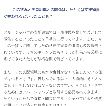
── この状況とテロ組織との関係は。たとえば支援物資
が奪われるといったことも？
アル・シャバブの支配領域では一般住民を脅して兵として
徴集するといったことを日常的に行っています。また、今
回の干ばつに際してもその延長で家畜の徴収も多数報告さ
れています。うちのキャンプにもそうした行為から必死に
逃げてきた人たちが結構な数で混ざっています。
また、その支配領域にも水や食料がなくて苦しんでいる住
民はいるわけです。苦しんでいる以上、人道的にその人々
にもリーチしなければならないのですが、そこにリーチす
るためにはアル・シャバブと取引する必要も出てきます。
そういうかたちで直接・間接にアル・シャバブに金や物資
が回ることが過去に何度もありました。