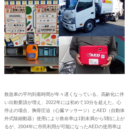
救急車の平均到着時間が年々遅くなっている。高齢化に伴
い出動要請が増え、2022年には初めて10分を超えた。心
停止の場合、胸骨圧迫（心臓マッサージ）とAED（自動体
外式除細動器）使用により救命率は1割未満から5割に上が
るが、2004年に市民利用が可能になったAEDの使用率は