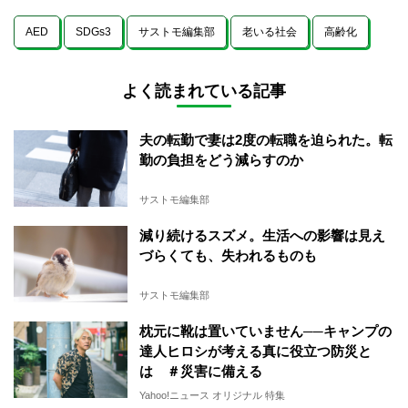
AED
SDGs3
サストモ編集部
老いる社会
高齢化
よく読まれている記事
夫の転勤で妻は2度の転職を迫られた。転
勤の負担をどう減らすのか
サストモ編集部
減り続けるスズメ。生活への影響は見え
づらくても、失われるものも
サストモ編集部
枕元に靴は置いていません──キャンプの
達人ヒロシが考える真に役立つ防災と
は ＃災害に備える
Yahoo!ニュース オリジナル 特集