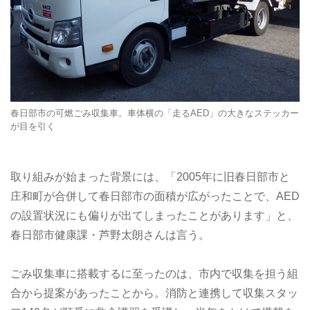
春日部市の可燃ごみ収集車。車体横の「走るAED」の大きなステッカー
が目を引く
取り組みが始まった背景には、「2005年に旧春日部市と
庄和町が合併して春日部市の面積が広がったことで、AED
の設置状況にも偏りが出てしまったことがあります」と、
春日部市健康課・芦野太朗さんは言う。
ごみ収集車に搭載するに至ったのは、市内で収集を担う組
合から提案があったことから。消防と連携して収集スタッ