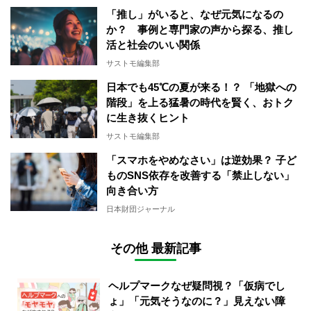
「推し」がいると、なぜ元気になるの
か？ 事例と専門家の声から探る、推し
活と社会のいい関係
サストモ編集部
日本でも45℃の夏が来る！？ 「地獄への
階段」を上る猛暑の時代を賢く、おトク
に生き抜くヒント
サストモ編集部
「スマホをやめなさい」は逆効果？ 子ど
ものSNS依存を改善する「禁止しない」
向き合い方
日本財団ジャーナル
その他 最新記事
ヘルプマークなぜ疑問視？「仮病でし
ょ」「元気そうなのに？」見えない障