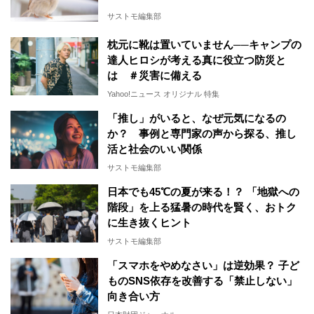
サストモ編集部
枕元に靴は置いていません──キャンプの
達人ヒロシが考える真に役立つ防災と
は ＃災害に備える
Yahoo!ニュース オリジナル 特集
「推し」がいると、なぜ元気になるの
か？ 事例と専門家の声から探る、推し
活と社会のいい関係
サストモ編集部
日本でも45℃の夏が来る！？ 「地獄への
階段」を上る猛暑の時代を賢く、おトク
に生き抜くヒント
サストモ編集部
「スマホをやめなさい」は逆効果？ 子ど
ものSNS依存を改善する「禁止しない」
向き合い方