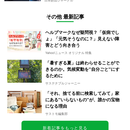
日本財団ジャーナル
その他 最新記事
ヘルプマークなぜ疑問視？「仮病でし
ょ」「元気そうなのに？」見えない障
害とどう向き合う
Yahoo!ニュース オリジナル 特集
「暑すぎる夏」は終わらせることがで
きるのか。気候変動を''自分ごと''にす
るために
サステナブルジャーニー
「それ、捨てる前に検索してみて」家
にある''いらないもの''が、誰かの宝物
になる理由
サストモ編集部
新着記事をもっと見る