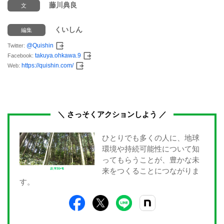
藤川典良
文
くいしん
編集
@Quishin
Twitter:
takuya.ohkawa.9
Facebook:
https://quishin.com/
Web:
＼ さっそくアクションしよう ／
ひとりでも多くの人に、地球
環境や持続可能性について知
ってもらうことが、豊かな未
来をつくることにつながりま
す。